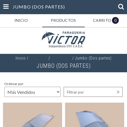
JUMBO (DOS PARTES)
INICIO
PRODUCTOS
CARRITO
0
Inicio
/
Paraguas
/
Caballeros
/
Jumbo (Dos partes)
JUMBO (DOS PARTES)
Ordenar por:
Filtrar por