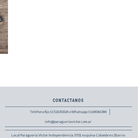
CONTACTANOS
Teléfono fijo 1152630324 o Whatsapp 1168046384
info@paragueriavictor.com.ar
Local Paraguería Víctor Independencia 3701 esquina Colombres (Barrio