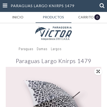
PARAGUAS LARGO KNIRPS 1479
INICIO
PRODUCTOS
CARRITO
0
Inicio
/
Paraguas
/
Damas
/
Largos
/
Paraguas Largo Knirps
1479
Paraguas Largo Knirps 1479