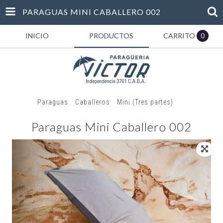
PARAGUAS MINI CABALLERO 002
INICIO
PRODUCTOS
CARRITO
0
Inicio
/
Paraguas
/
Caballeros
/
Mini (Tres partes)
/
Paraguas
Mini Caballero 002
Paraguas Mini Caballero 002