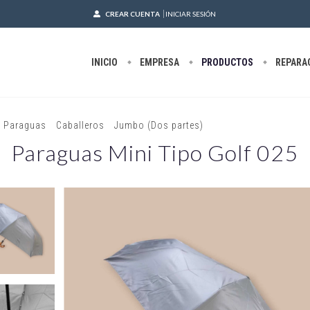
CREAR CUENTA
INICIAR SESIÓN
INICIO
EMPRESA
PRODUCTOS
REPARA
/
Paraguas
/
Caballeros
/
Jumbo (Dos partes)
/
Paraguas Mini Tipo G
Paraguas Mini Tipo Golf 025