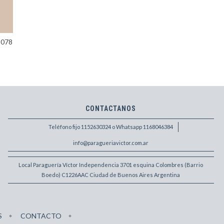
 078
CONTACTANOS
Teléfono fijo 1152630324 o Whatsapp 1168046384
info@paragueriavictor.com.ar
Local Paraguería Víctor Independencia 3701 esquina Colombres (Barrio
Boedo) C1226AAC Ciudad de Buenos Aires Argentina
S
CONTACTO